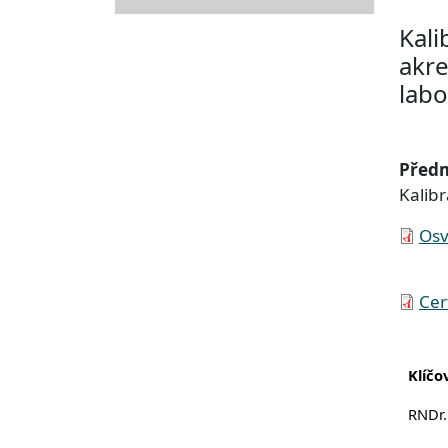
Kali
akre
labo
Předm
Kalibr
Soubo
Osv
Soubo
Cer
Klíčo
RNDr.