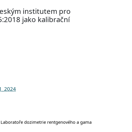
Českým institutem pro
:2018 jako kalibrační
91_2024
í Laboratoře dozimetrie rentgenového a gama