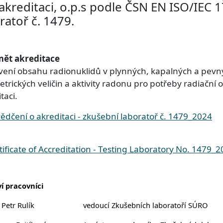
akreditaci, o.p.s podle ČSN EN ISO/IEC 
ratoř č. 1479.
ět akreditace
vení obsahu radionuklidů v plynných, kapalných a pevnýc
etrických veličin a aktivity radonu pro potřeby radiačn
taci.
r
ědčení o akreditaci - zkušební laboratoř č. 1479_2024
r
tificate of Accreditation - Testing Laboratory No. 1479_
ví pracovníci
 Petr Rulík
vedoucí Zkušebních laboratoří SÚRO