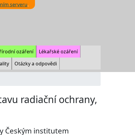
ním serveru
.
řírodní ozáření
Lékařské ozáření
ality
Otázky a odpovědi
tavu radiační ochrany,
y Českým institutem