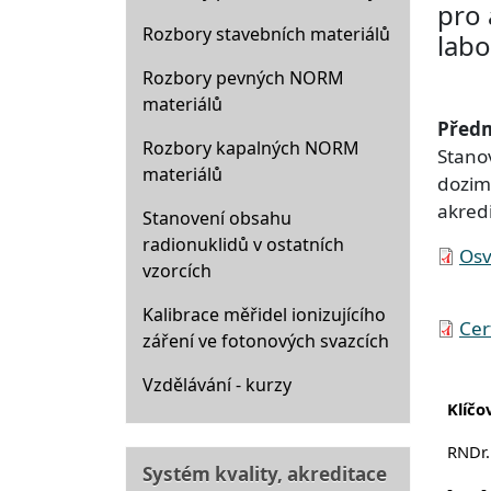
pro 
Rozbory stavebních materiálů
labo
Rozbory pevných NORM
materiálů
Předm
Rozbory kapalných NORM
Stano
materiálů
dozim
akredi
Stanovení obsahu
radionuklidů v ostatních
Soubo
Osv
vzorcích
Kalibrace měřidel ionizujícího
Soubo
Cer
záření ve fotonových svazcích
Vzdělávání - kurzy
Klíčo
RNDr.
Systém kvality, akreditace