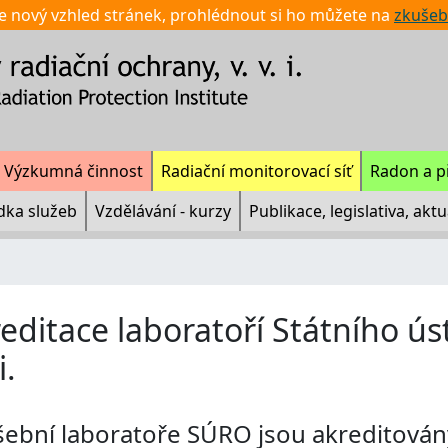
e nový vzhled stránek, prohlédnout si ho můžete na
zkušeb
Výzkumná činnost
Radiační monitorovací síť
Radon a p
dka služeb
Vzdělávání - kurzy
Publikace, legislativa, aktu
editace laboratoří Státního ús
i.
ební laboratoře SÚRO jsou akreditován