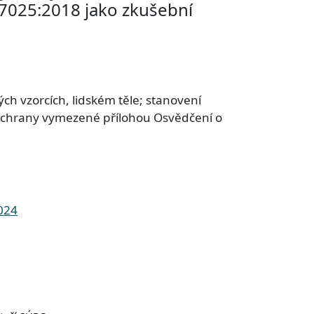
17025:2018 jako zkušební
h vzorcích, lidském těle; stanovení
í ochrany vymezené přílohou Osvědčení o
2024