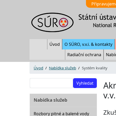
Připravujem
Main navigation
Úvod
O SÚRO, v.v.i. & kontakty
Radiační ochrana
Nabí
Úvod
Nabídka služeb
Systém kvality
Vyhledat
Akr
v.v.
Nabídka služeb
Zkuš
Rozbory pitné a balené vody