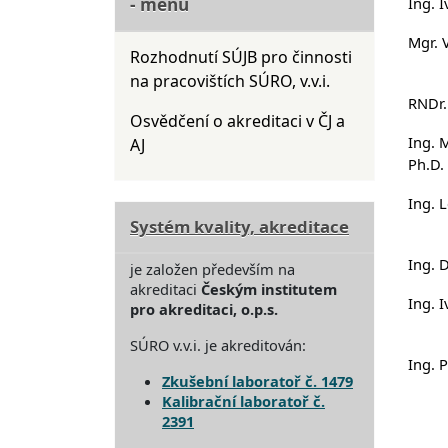
- menu
Ing. 
Mgr. 
Rozhodnutí SÚJB pro činnosti
na pracovištích SÚRO, v.v.i.
RNDr.
Osvědčení o akreditaci v ČJ a
Ing. 
AJ
Ph.D.
Ing. 
Systém kvality, akreditace
Ing. 
je založen především na
akreditaci
Českým institutem
Ing. 
pro akreditaci, o.p.s.
SÚRO v.v.i. je akreditován:
Ing. P
Zkušební laboratoř č. 1479
Kalibrační laboratoř č.
2391