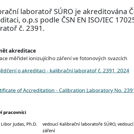
brační laboratoř SÚRO je akreditována 
ditaci, o.p.s podle ČSN EN ISO/IEC 17025
ratoř č. 2391.
ět akreditace
ace měřidel ionizujícího záření ve fotonových svazcích
r
ědčení o akreditaci - kalibrační laboratoř č. 2391_2024
r
tificate of Accreditation - Calibration Laboratory No. 23
ví pracovníci
 Libor Judas, Ph.D.
vedoucí Kalibrační laboratoře SÚRO, vedouc
záření