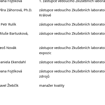
Ivana Fojtíková
1. zástupce vedoucího Zkušebních labor
Věra Záhorová, Ph.D.
zástupce vedoucího Zkušebních laboratoř
Králové
 Petr Rulík
zástupce vedoucího Zkušebních laboratoř
Miluše Bartusková,
zástupce vedoucího Zkušebních laboratoř
Leoš Novák
zástupce vedoucího Zkušebních laboratoří
expozic
Daniela Ekendahl
zástupce vedoucího Zkušebních laboratoř
Ivana Fojtíková
zástupce vedoucího Zkušebních laboratoří
zdrojů
avel Žlebčík
manažer kvality