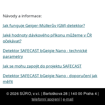
Návody a informace:
Jak funguje Geiger-Müllerův (GM) detektor?
Jaké hodnoty dávkového příkonu můžeme v ČR
očekávat?
Detektor SAFECAST bGeigie Nano - technické
parametry
Jak se mohu zapojit do projektu SAFECAST
Detektor SAFECAST bGeigie Nano - doporučení jak
měřit
© 2026 SÚRO, v.v.i. | Bartoškova 28 | 140 00 Praha 4 |
telefonní spojení
|
e-mail