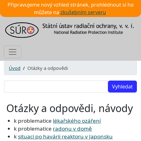
Připravujeme nový vzhled stránek, prohlédnout si ho
můžete na
zkušebním serveru
.
Úvod
Otázky a odpovědi
Vyhledat
Otázky a odpovědi, návody
k problematice
lékařského ozáření
k problematice
radonu v domě
k
situaci po havárii reaktoru v Japonsku