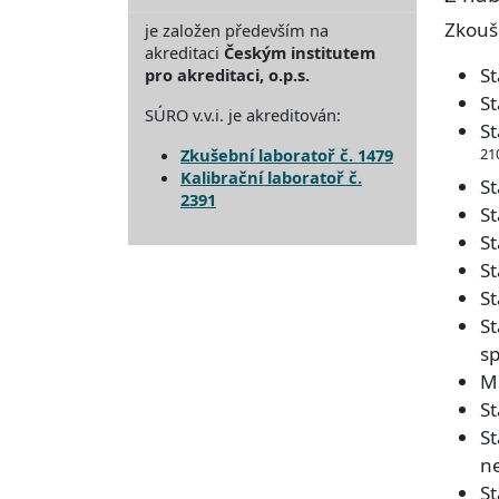
Zkouš
je založen především na
akreditaci
Českým institutem
St
pro akreditaci, o.p.s.
St
SÚRO v.v.i. je akreditován:
St
21
Zkušební laboratoř č. 1479
Kalibrační laboratoř č.
St
2391
S
St
St
St
S
s
Mě
S
St
ne
St