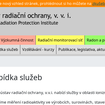
e nový vzhled stránek, prohlédnout si ho můžete na
zkušeb
Výzkumná činnost
Radiační monitorovací síť
Radon a p
dka služeb
Vzdělávání - kurzy
Publikace, legislativa, aktu
bídka služeb
 ústav radiační ochrany, v.v.i. nabízí služby v oblasti ioni
íme měření radioaktivity ve výrobcích, surovinách, stav