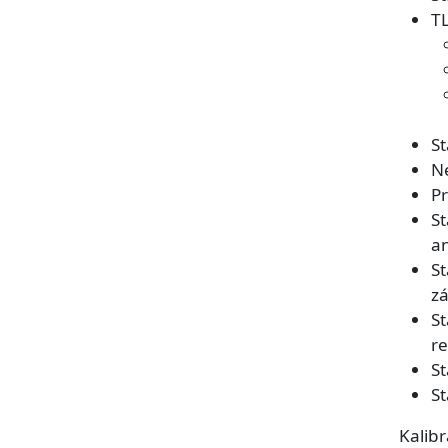
TL
St
Ne
Pr
St
a
S
zá
S
re
St
S
Kalibr