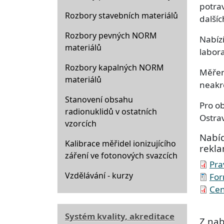
potrav
Rozbory stavebních materiálů
dalšíc
Rozbory pevných NORM
Nabízí
materiálů
labora
Rozbory kapalných NORM
Měřen
materiálů
neakr
Stanovení obsahu
Pro o
radionuklidů v ostatních
Ostrav
vzorcích
Nabíd
Kalibrace měřidel ionizujícího
rekla
záření ve fotonových svazcích
Docu
Pra
Vzdělávání - kurzy
Docu
For
Soubo
Cen
Systém kvality, akreditace
Z nab