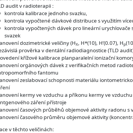
D audit v radioterapii :
kontrola kalibrace jednoho svazku,
kontrola vypočtené dávkové distribuce s využitím víc
kontrola vypočtených dávek pro lineární urychlovače
svazek
anovení dozimetrické veličiny (H
, H*(10), H‘(0.07), H
(10
X
p
závislá prověrka v dentální radiodiagnostice (TLD audit
ovedení křížové kalibrace planparalelní ionizační komo
anovení orgánových dávek z verifikačních metod radiot
ntropomorfního fantomu
tanovení zeslabovací schopnosti materiálu iontometric
ření
tanovení kermy ve vzduchu a příkonu kermy ve vzduchu
ntgenového záření přístroje
anovení časových průběhů objemové aktivity radonu s v
tanovení časového průměru objemové aktivity (koncent
ace v těchto veličinách: