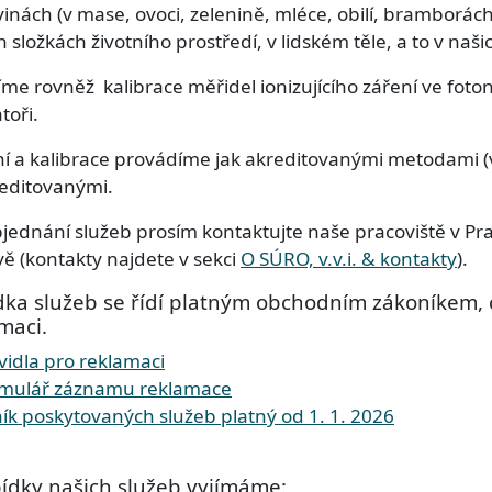
inách (v mase, ovoci, zelenině, mléce, obilí, bramborách,
h složkách životního prostředí, v lidském těle, a to v naš
me rovněž kalibrace měřidel ionizujícího záření ve foton
toři.
í a kalibrace provádíme jak akreditovanými metodami (
editovanými.
bjednání služeb prosím kontaktujte naše pracoviště v Pr
ě (kontakty najdete v sekci
O SÚRO, v.v.i. & kontakty
).
ka služeb se řídí platným obchodním zákoníkem, 
maci.
ment
vidla pro reklamaci
ment
mulář záznamu reklamace
r
ík poskytovaných služeb platný od 1. 1. 2026
ídky našich služeb vyjímáme: