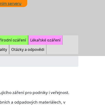
ním serveru
.
řírodní ozáření
Lékařské ozáření
ality
Otázky a odpovědi
zujícího záření pro podniky i veřejnost.
ebních a odpadových materiálech, v