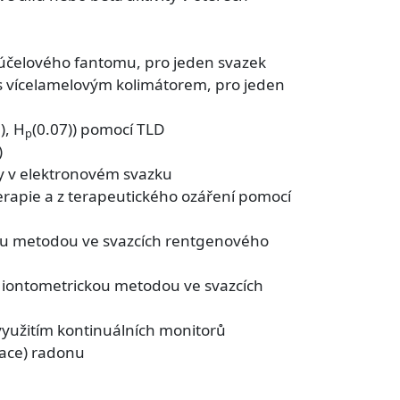
eúčelového fantomu, pro jeden svazek
 s vícelamelovým kolimátorem, pro jeden
), H
(0.07)) pomocí TLD
p
)
ry v elektronovém svazku
erapie a z terapeutického ozáření pomocí
kou metodou ve svazcích rentgenového
 iontometrickou metodou ve svazcích
yužitím kontinuálních monitorů
race) radonu