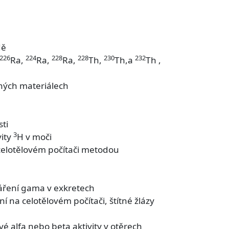
dě
226
224
228
228
230
232
Ra,
Ra,
Ra,
Th,
Th,a
Th ,
iných materiálech
ti
3
vity
H v moči
celotělovém počítači metodou
áření gama v exkretech
 na celotělovém počítači, štítné žlázy
alfa nebo beta aktivity v otěrech