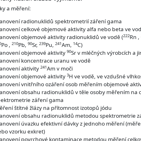
ky a měření:
anovení radionuklidů spektrometrií záření gama
anovení celkové objemové aktivity alfa nebo beta ve vo
222
anovení objemové aktivity radionuklidů ve vodě (
Rn ,
0
210
90
239
241
14
Po ,
Pb,
Sr,
Pu,
Am,
C)
90
anovení objemové aktivity
Sr v mléčných výrobcích a j
tanovení koncentrace uranu ve vodě
241
anovení aktivity
Am v moči
3
anovení objemové aktivity
H ve vodě, ve vzdušné vlhkos
anovení vnitřního ozáření osob měřením objemové akti
tanovení obsahu radionuklidů v těle osoby měřením na 
pektrometrie záření gama
ření štítné žlázy na přítomnost izotopů jódu
tanovení obsahu radionuklidů metodou spektrometrie z
anovení úvazku efektivní dávky z jednoho měření (měření
bo vzorku exkret)
anovení povrchové kontaminace metodou měření celkové 