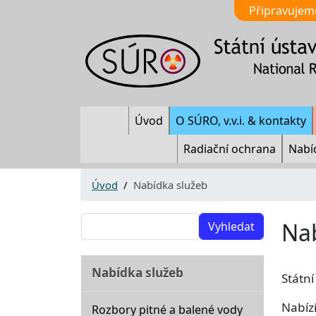
Připravujem
Main navigation
Úvod
O SÚRO, v.v.i. & kontakty
Radiační ochrana
Nabí
Úvod
Nabídka služeb
Vyhledat
Na
Nabídka služeb
Státní
Nabíz
Rozbory pitné a balené vody