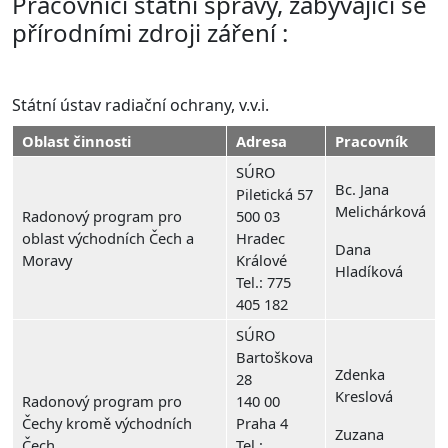
Pracovníci státní správy, zabývající se
přírodními zdroji záření :
Státní ústav radiační ochrany, v.v.i.
Oblast činnosti
Adresa
Pracovník
SÚRO
Bc. Jana
Piletická 57
Melichárková
Radonový program pro
500 03
oblast východních Čech a
Hradec
Dana
Moravy
Králové
Hladíková
Tel.: 775
405 182
SÚRO
Bartoškova
Zdenka
28
Kreslová
Radonový program pro
140 00
Čechy kromě východních
Praha 4
Zuzana
Čech
Tel.: