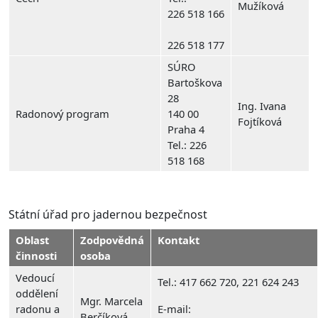
Mužíková
226 518 166
226 518 177
SÚRO
Bartoškova
28
Ing. Ivana
Radonový program
140 00
Fojtíková
Praha 4
Tel.: 226
518 168
Státní úřad pro jadernou bezpečnost
Oblast
Zodpovědná
Kontakt
činnosti
osoba
Vedoucí
Tel.: 417 662 720, 221 624 243
oddělení
Mgr. Marcela
radonu a
E-mail:
Berčíková