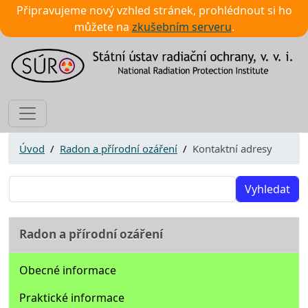
Připravujeme nový vzhled stránek, prohlédnout si ho
můžete na
zkušebním serveru
.
Úvod
Radon a přírodní ozáření
Kontaktní adresy
Vyhledat
Radon a přírodní ozáření
Obecné informace
Praktické informace