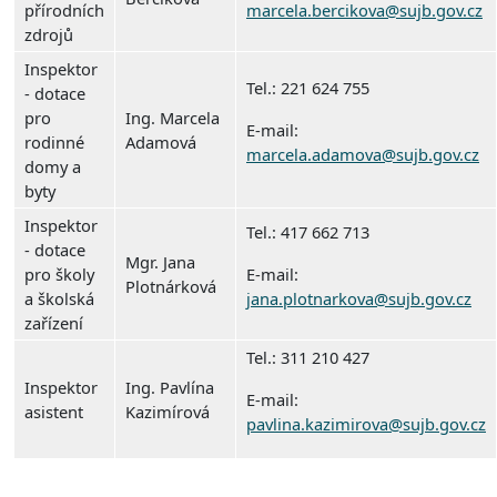
přírodních
marcela.bercikova@sujb.gov.cz
zdrojů
Inspektor
Tel.: 221 624 755
- dotace
pro
Ing. Marcela
E-mail:
rodinné
Adamová
marcela.adamova@sujb.gov.cz
domy a
byty
Inspektor
Tel.: 417 662 713
- dotace
Mgr. Jana
pro školy
E-mail:
Plotnárková
a školská
jana.plotnarkova@sujb.gov.cz
zařízení
Tel.: 311 210 427
Inspektor
Ing. Pavlína
E-mail:
asistent
Kazimírová
pavlina.kazimirova@sujb.gov.cz