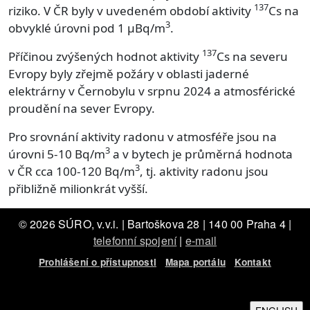
137
riziko. V ČR byly v uvedeném období aktivity
Cs na
3
obvyklé úrovni pod 1 µBq/m
.
137
Příčinou zvýšených hodnot aktivity
Cs na severu
Evropy byly zřejmě požáry v oblasti jaderné
elektrárny v Černobylu v srpnu 2024 a atmosférické
proudění na sever Evropy.
Pro srovnání aktivity radonu v atmosféře jsou na
3
úrovni 5-10 Bq/m
a v bytech je průměrná hodnota
3
v ČR cca 100-120 Bq/m
, tj. aktivity radonu jsou
přibližně milionkrát vyšší.
© 2026 SÚRO, v.v.i. | Bartoškova 28 | 140 00 Praha 4 |
telefonní spojení
|
e-mail
Prohlášení o přístupnosti
Mapa portálu
Kontakt