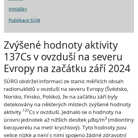
Vyhlášky
Publikace SÚJB
Zvýšené hodnoty aktivity
137Cs v ovzduší na severu
Evropy na začátku září 2024
SÚRO obdržel informaci ze stanic měřících obsah
radionuklidů v ovzduší na severu Evropy (Švédsko,
Norsko, Finsko, Polsko), že na začátku září byly
detekovány na některých místech zvýšené hodnoty
137
aktivity
Cs v ovzduší. Jednalo se o hodnoty na
3
úrovni jednotek až nižších desítek µBq/m
(miliontiny
becquerelu na metr krychlový). Tyto hodnoty jsou
velice nízké a není s nimi spojeno žádné zdravotní