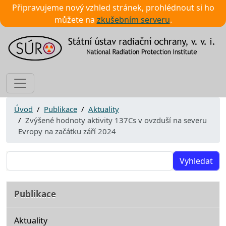
Připravujeme nový vzhled stránek, prohlédnout si ho
můžete na
zkušebním serveru
.
Úvod
Publikace
Aktuality
Zvýšené hodnoty aktivity 137Cs v ovzduší na severu
Evropy na začátku září 2024
Vyhledat
Publikace
Aktuality