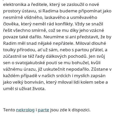
elektronika a ředitele, který se zasloužil o nové
prostory ústavu, si Radima budeme připomínat jako
nesmírně vlídného, laskavého a usměvavého
člověka, který neměl rád konflikty. Vždy se snažil
řešit všechno smírně, což se mu díky jeho vzácné
povaze také dařilo. Neumíme si ani představit, že by
Radim měl snad nějaké nepřátele. Miloval dlouhé
toulky přírodou, ať už sám, nebo s partou přátel, a
zúčastnil se též řady dálkových pochodů. Jen svůj
sen o svatojakubské pouti se mu bohužel, kvůli
vážnému úrazu, již uskutečnit nepodařilo. Zůstane v
každém případě v našich srdcích i myslích zapsán
jako velký bonviván, který miloval lidi kolem sebe a
uměl si užívat života.
Tento
nekrolog
i
parte
jsou zde k dispozici.