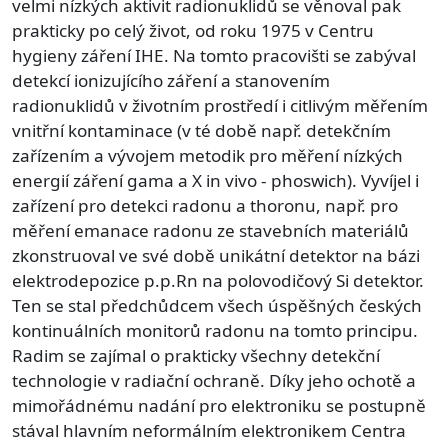
velmi nízkých aktivit radionuklidů se věnoval pak
prakticky po celý život, od roku 1975 v Centru
hygieny záření IHE. Na tomto pracovišti se zabýval
detekcí ionizujícího záření a stanovením
radionuklidů v životním prostředí i citlivým měřením
vnitřní kontaminace (v té době např. detekčním
zařízením a vývojem metodik pro měření nízkých
energií záření gama a X in vivo - phoswich). Vyvíjel i
zařízení pro detekci radonu a thoronu, např. pro
měření emanace radonu ze stavebních materiálů
zkonstruoval ve své době unikátní detektor na bázi
elektrodepozice p.p.Rn na polovodičový Si detektor.
Ten se stal předchůdcem všech úspěšných českých
kontinuálních monitorů radonu na tomto principu.
Radim se zajímal o prakticky všechny detekční
technologie v radiační ochraně. Díky jeho ochotě a
mimořádnému nadání pro elektroniku se postupně
stával hlavním neformálním elektronikem Centra