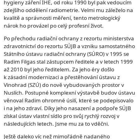
hygieny záření IHE, od roku 1990 byl pak vedoucím
zdejšího oddělení radiometrie. Velmi mu záleželo na
kvalitě a správnosti měření, tento metrologický
nárok ho provázel po celý profesní život.
Po přechodu radiační ochrany z rezortu ministerstva
zdravotnictví do rezortu SÚJB a vzniku samostatného
Státního ústavu radiační ochrany (SÚRO) v 1995 se
Radim Filgas stal zástupcem ředitele a v letech 1999
až 2010 byl jeho ředitelem. Za jeho éry došlo
k zásadní modernizaci a přestěhování ústavu z
Vinohrad (SZÚ) do nově vybudovaných prostor v
Nuslích. Postupné komplexní výstavbě budov ústavu
věnoval Radim ohromné úsilí, které se podepisovalo
i na jeho zdraví. Díky jeho nasazení a podpoře SÚJB
získal ústav vlastní sídlo pro svůj rychlý rozvoj v
následujících letech. Jsme mu za to vděčni.
Ještě daleko víc než mimořádně nadaného