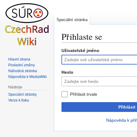
Speciální stránka
Přihlaste se
Uživatelské jméno
Skočit
Skočit
na
na
Hlavní strana
navigaci
vyhledávání
Poslední změny
Náhodná stránka
Heslo
Nápověda k MediaWiki
Nástroje
Přihlásit trvale
Speciální stránky
Verze k tisku
Přihlásit
Nápověda k při