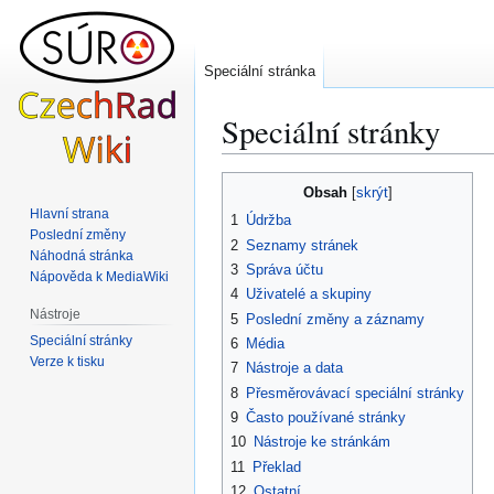
Speciální stránka
Speciální stránky
Skočit
Skočit
Obsah
na
na
Hlavní strana
1
Údržba
navigaci
vyhledávání
Poslední změny
2
Seznamy stránek
Náhodná stránka
3
Správa účtu
Nápověda k MediaWiki
4
Uživatelé a skupiny
Nástroje
5
Poslední změny a záznamy
Speciální stránky
6
Média
Verze k tisku
7
Nástroje a data
8
Přesměrovávací speciální stránky
9
Často používané stránky
10
Nástroje ke stránkám
11
Překlad
12
Ostatní