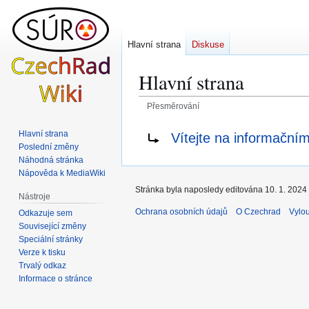
Hlavní strana
Diskuse
Hlavní strana
Přesměrování
Skočit
Skočit
Přesměrování na:
Hlavní strana
Vítejte na informační
na
na
Poslední změny
navigaci
vyhledávání
Náhodná stránka
Nápověda k MediaWiki
Stránka byla naposledy editována 10. 1. 2024 
Nástroje
Ochrana osobních údajů
O Czechrad
Vylo
Odkazuje sem
Související změny
Speciální stránky
Verze k tisku
Trvalý odkaz
Informace o stránce