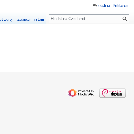
čeština
Přihlášení
H
it zdroj
Zobrazit historii
l
e
d
a
t